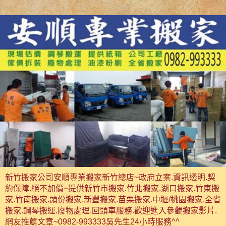
新竹搬家公司安順專業搬家新竹總店~政府立案.資訊透明.契
約保障.絕不加價~提供新竹市搬家.竹北搬家.湖口搬家.竹東搬
家.竹南搬家.頭份搬家.新豐搬家.苗栗搬家.中壢/桃園搬家.全省
搬家.鋼琴搬運.廢物處理.回頭車服務.歡迎進入參觀搬家影片.
網友推薦文章~0982-993333吳先生24小時服務^^